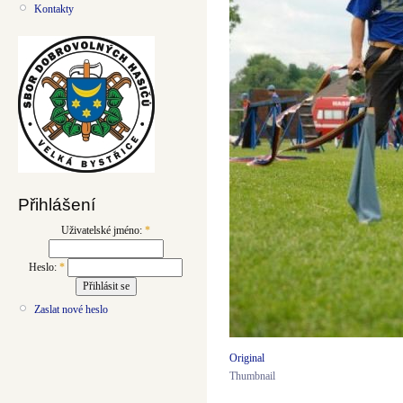
Kontakty
Přihlášení
Uživatelské jméno:
*
Heslo:
*
Zaslat nové heslo
Original
Thumbnail