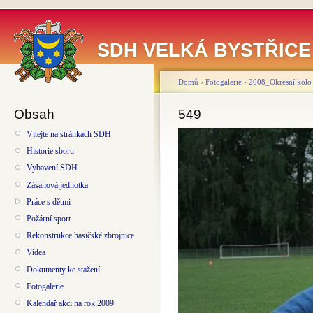
SDH VELKÁ BYSTŘICE
Domů
›
Fotogalerie
›
2008_Okresní kolo 
Obsah
549
Vítejte na stránkách SDH
Historie sboru
Vybavení SDH
Zásahová jednotka
Práce s dětmi
Požární sport
Rekonstrukce hasičské zbrojnice
Videa
Dokumenty ke stažení
Fotogalerie
Kalendář akcí na rok 2009