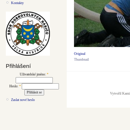
Kontakty
Original
Thumbnail
Přihlášení
Uživatelské jméno:
*
Heslo:
*
Vytvořil Kami
Zaslat nové heslo