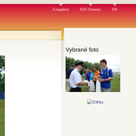
Fotogalerie
HZS Olomouc
DH
Vybrané foto