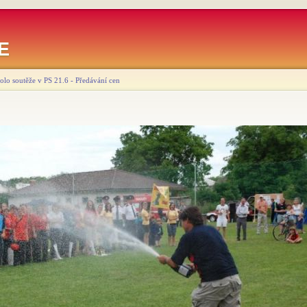
E
lo soutěže v PS 21.6 - Předávání cen