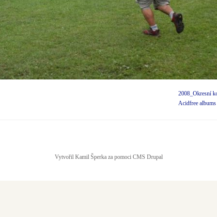
2008_Okresní ko
Acidfree albums
Vytvořil Kamil Šperka za pomoci CMS Drupal