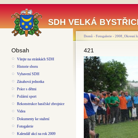
SDH VELKÁ BYSTŘIC
Domů
›
Fotogalerie
›
2008_Okresní ko
Obsah
421
Vítejte na stránkách SDH
Historie sboru
Vybavení SDH
Zásahová jednotka
Práce s dětmi
Požární sport
Rekonstrukce hasičské zbrojnice
Videa
Dokumenty ke stažení
Fotogalerie
Kalendář akcí na rok 2009