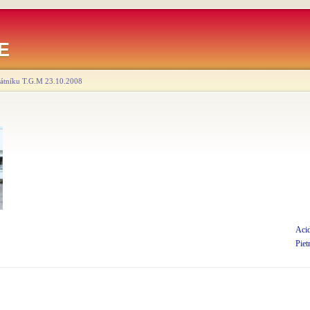
E
mátníku T.G.M 23.10.2008
Acid
Piet