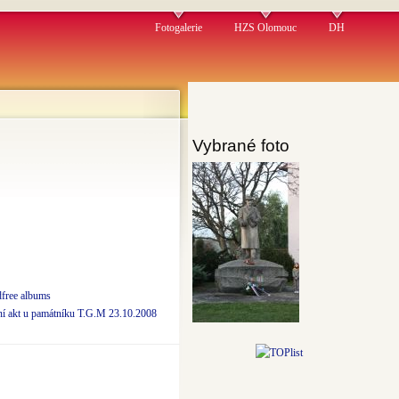
Fotogalerie
HZS Olomouc
DH
Vybrané foto
free albums
ní akt u památníku T.G.M 23.10.2008