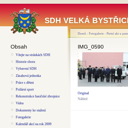
SDH VELKÁ BYSTŘIC
Domů
›
Fotogalerie
›
Pietní akt u pa
Obsah
IMG_0590
Vítejte na stránkách SDH
Historie sboru
Vybavení SDH
Zásahová jednotka
Práce s dětmi
Požární sport
Original
Rekonstrukce hasičské zbrojnice
Náhled
Videa
Dokumenty ke stažení
Fotogalerie
Kalendář akcí na rok 2009