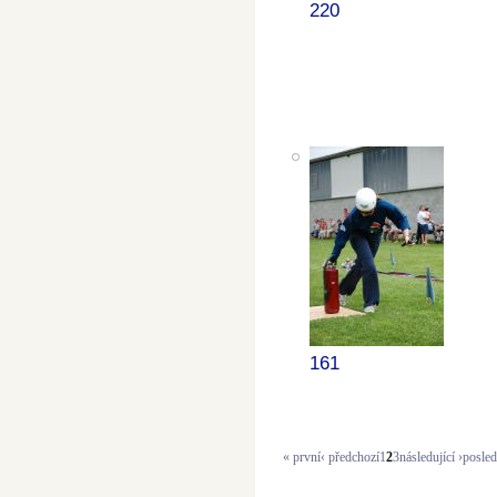
220
161
« první
‹ předchozí
1
2
3
následující ›
posled