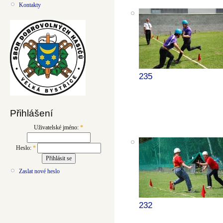
Kontakty
235
Přihlášení
Uživatelské jméno:
*
Heslo:
*
Zaslat nové heslo
232