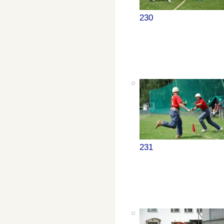
230
231