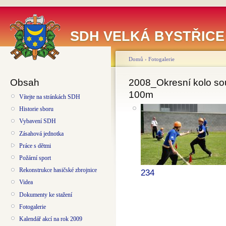
SDH VELKÁ BYSTŘICE
Domů
›
Fotogalerie
Obsah
2008_Okresní kolo sou
100m
Vítejte na stránkách SDH
Historie sboru
Vybavení SDH
Zásahová jednotka
Práce s dětmi
Požární sport
Rekonstrukce hasičské zbrojnice
234
Videa
Dokumenty ke stažení
Fotogalerie
Kalendář akcí na rok 2009